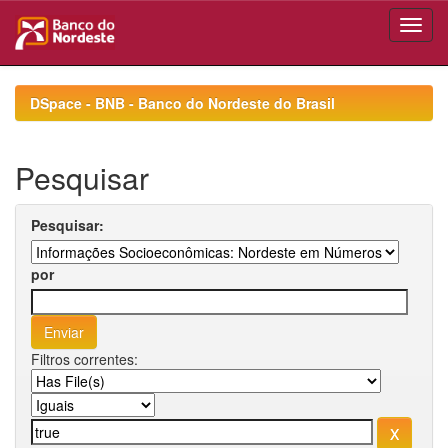
Skip
navigation
DSpace - BNB - Banco do Nordeste do Brasil
Pesquisar
Pesquisar:
por
Filtros correntes: