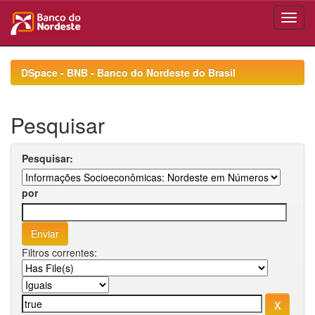
Skip
navigation
DSpace - BNB - Banco do Nordeste do Brasil
Pesquisar
Pesquisar:
por
Filtros correntes: