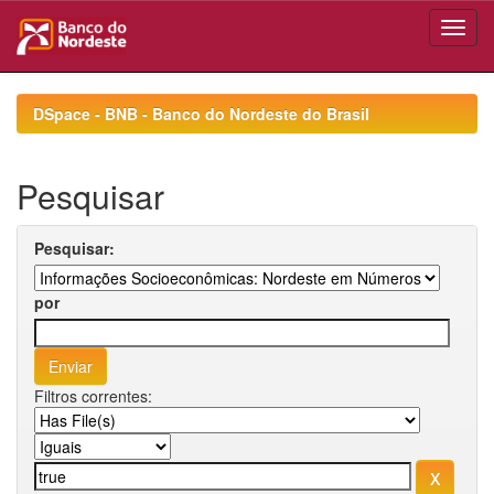
Skip
navigation
DSpace - BNB - Banco do Nordeste do Brasil
Pesquisar
Pesquisar:
por
Filtros correntes: