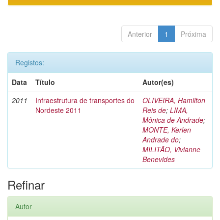
Anterior
1
Próxima
Registos:
Data
Título
Autor(es)
2011
Infraestrutura de transportes do
OLIVEIRA, Hamilton
Nordeste 2011
Reis de
;
LIMA,
Mônica de Andrade
;
MONTE, Kerlen
Andrade do
;
MILITÃO, Vivianne
Benevides
Refinar
Autor