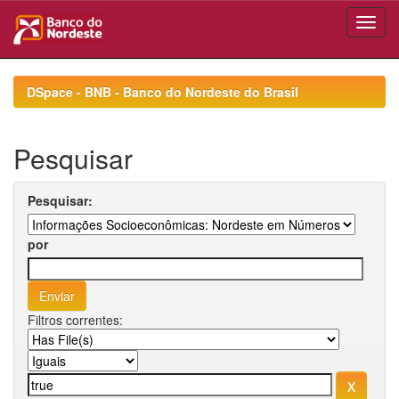
Skip
navigation
DSpace - BNB - Banco do Nordeste do Brasil
Pesquisar
Pesquisar:
por
Filtros correntes: