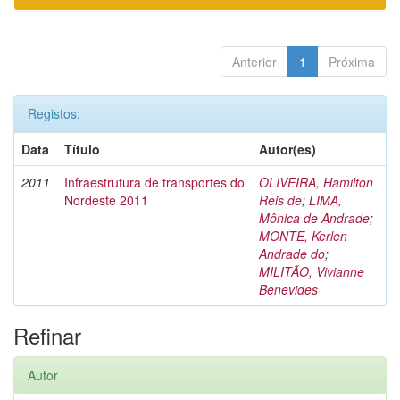
Anterior
1
Próxima
Registos:
Data
Título
Autor(es)
2011
Infraestrutura de transportes do
OLIVEIRA, Hamilton
Nordeste 2011
Reis de
;
LIMA,
Mônica de Andrade
;
MONTE, Kerlen
Andrade do
;
MILITÃO, Vivianne
Benevides
Refinar
Autor