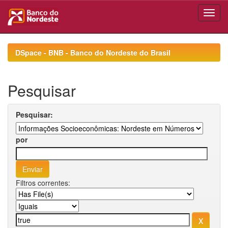
Skip
navigation
DSpace - BNB - Banco do Nordeste do Brasil
Pesquisar
Pesquisar:
por
Filtros correntes: