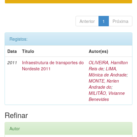
Anterior
1
Próxima
Registos:
Data
Título
Autor(es)
2011
Infraestrutura de transportes do
OLIVEIRA, Hamilton
Nordeste 2011
Reis de
;
LIMA,
Mônica de Andrade
;
MONTE, Kerlen
Andrade do
;
MILITÃO, Vivianne
Benevides
Refinar
Autor