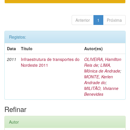
Anterior
1
Próxima
Registos:
Data
Título
Autor(es)
2011
Infraestrutura de transportes do
OLIVEIRA, Hamilton
Nordeste 2011
Reis de
;
LIMA,
Mônica de Andrade
;
MONTE, Kerlen
Andrade do
;
MILITÃO, Vivianne
Benevides
Refinar
Autor