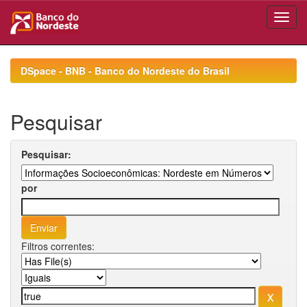
Skip
navigation
DSpace - BNB - Banco do Nordeste do Brasil
Pesquisar
Pesquisar:
por
Filtros correntes: