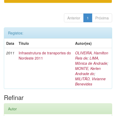
Anterior
1
Próxima
Registos:
Data
Título
Autor(es)
2011
Infraestrutura de transportes do
OLIVEIRA, Hamilton
Nordeste 2011
Reis de
;
LIMA,
Mônica de Andrade
;
MONTE, Kerlen
Andrade do
;
MILITÃO, Vivianne
Benevides
Refinar
Autor