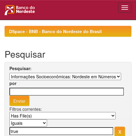
Skip
navigation
DSpace - BNB - Banco do Nordeste do Brasil
Pesquisar
Pesquisar:
por
Filtros correntes: