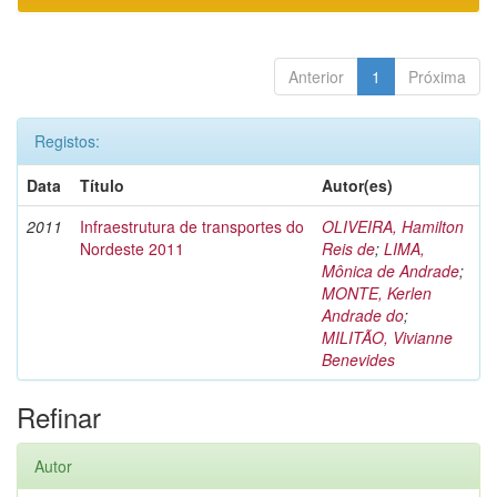
Anterior
1
Próxima
Registos:
Data
Título
Autor(es)
2011
Infraestrutura de transportes do
OLIVEIRA, Hamilton
Nordeste 2011
Reis de
;
LIMA,
Mônica de Andrade
;
MONTE, Kerlen
Andrade do
;
MILITÃO, Vivianne
Benevides
Refinar
Autor