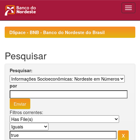
Skip
navigation
DSpace - BNB - Banco do Nordeste do Brasil
Pesquisar
Pesquisar:
por
Filtros correntes: