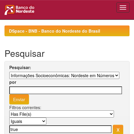
Skip
navigation
DSpace - BNB - Banco do Nordeste do Brasil
Pesquisar
Pesquisar:
por
Filtros correntes: