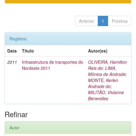
Anterior
1
Próxima
Registos:
Data
Título
Autor(es)
2011
Infraestrutura de transportes do
OLIVEIRA, Hamilton
Nordeste 2011
Reis de
;
LIMA,
Mônica de Andrade
;
MONTE, Kerlen
Andrade do
;
MILITÃO, Vivianne
Benevides
Refinar
Autor