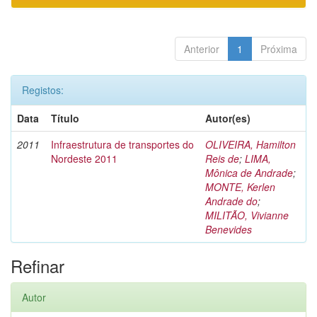
Anterior
1
Próxima
Registos:
Data
Título
Autor(es)
2011
Infraestrutura de transportes do
OLIVEIRA, Hamilton
Nordeste 2011
Reis de
;
LIMA,
Mônica de Andrade
;
MONTE, Kerlen
Andrade do
;
MILITÃO, Vivianne
Benevides
Refinar
Autor