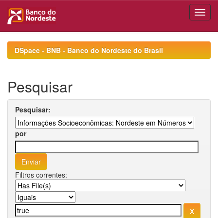
Skip
navigation
DSpace - BNB - Banco do Nordeste do Brasil
Pesquisar
Pesquisar:
por
Filtros correntes: