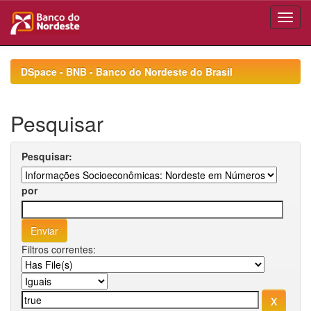
Skip
navigation
DSpace - BNB - Banco do Nordeste do Brasil
Pesquisar
Pesquisar:
por
Filtros correntes: