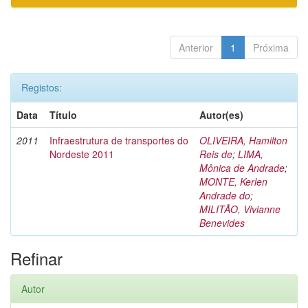
Anterior
1
Próxima
Registos:
Data
Título
Autor(es)
2011
Infraestrutura de transportes do
OLIVEIRA, Hamilton
Nordeste 2011
Reis de
;
LIMA,
Mônica de Andrade
;
MONTE, Kerlen
Andrade do
;
MILITÃO, Vivianne
Benevides
Refinar
Autor