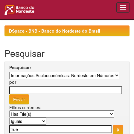
Skip
navigation
DSpace - BNB - Banco do Nordeste do Brasil
Pesquisar
Pesquisar:
por
Filtros correntes: