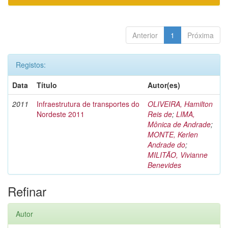
Anterior
1
Próxima
Registos:
Data
Título
Autor(es)
2011
Infraestrutura de transportes do
OLIVEIRA, Hamilton
Nordeste 2011
Reis de
;
LIMA,
Mônica de Andrade
;
MONTE, Kerlen
Andrade do
;
MILITÃO, Vivianne
Benevides
Refinar
Autor