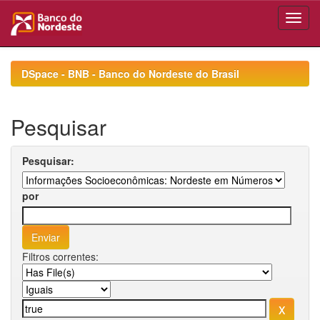
Skip
navigation
DSpace - BNB - Banco do Nordeste do Brasil
Pesquisar
Pesquisar:
por
Filtros correntes: