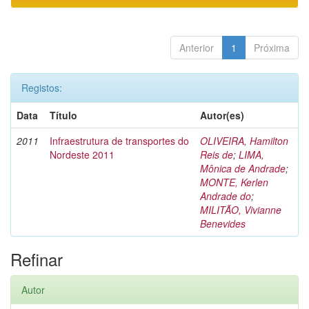
Anterior
1
Próxima
Registos:
Data
Título
Autor(es)
2011
Infraestrutura de transportes do
OLIVEIRA, Hamilton
Nordeste 2011
Reis de
;
LIMA,
Mônica de Andrade
;
MONTE, Kerlen
Andrade do
;
MILITÃO, Vivianne
Benevides
Refinar
Autor