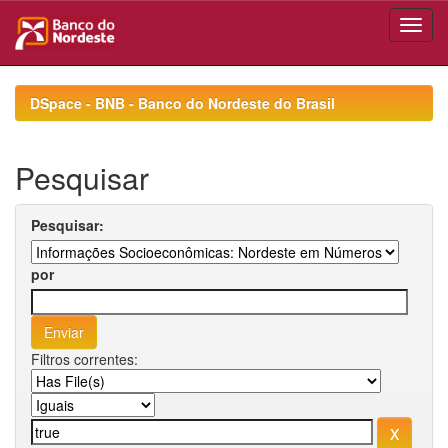
Skip
navigation
DSpace - BNB - Banco do Nordeste do Brasil
Pesquisar
Pesquisar:
por
Filtros correntes: