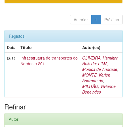
Anterior
1
Próxima
Registos:
Data
Título
Autor(es)
2011
Infraestrutura de transportes do
OLIVEIRA, Hamilton
Nordeste 2011
Reis de
;
LIMA,
Mônica de Andrade
;
MONTE, Kerlen
Andrade do
;
MILITÃO, Vivianne
Benevides
Refinar
Autor