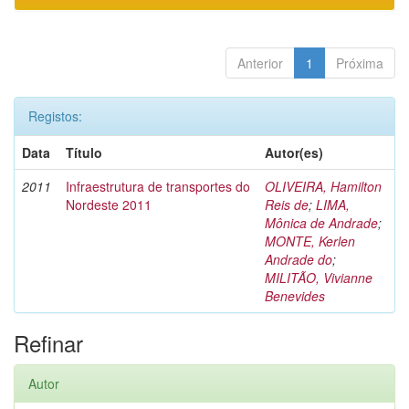
Anterior
1
Próxima
Registos:
Data
Título
Autor(es)
2011
Infraestrutura de transportes do
OLIVEIRA, Hamilton
Nordeste 2011
Reis de
;
LIMA,
Mônica de Andrade
;
MONTE, Kerlen
Andrade do
;
MILITÃO, Vivianne
Benevides
Refinar
Autor