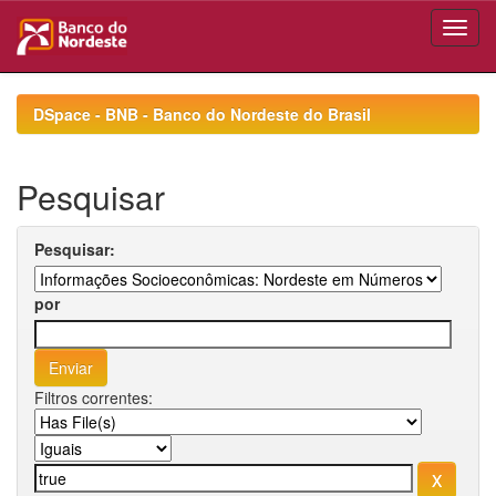
Skip
navigation
DSpace - BNB - Banco do Nordeste do Brasil
Pesquisar
Pesquisar:
por
Filtros correntes: