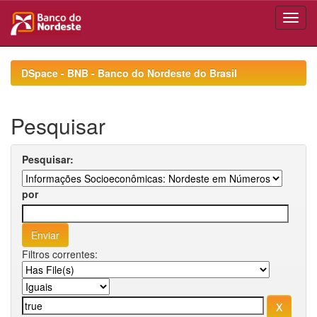
Skip
navigation
DSpace - BNB - Banco do Nordeste do Brasil
Pesquisar
Pesquisar:
por
Filtros correntes: