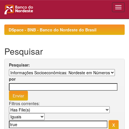
Skip
navigation
DSpace - BNB - Banco do Nordeste do Brasil
Pesquisar
Pesquisar:
por
Filtros correntes: