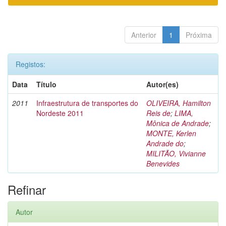
Anterior
1
Próxima
Registos:
Data
Título
Autor(es)
2011
Infraestrutura de transportes do
OLIVEIRA, Hamilton
Nordeste 2011
Reis de
;
LIMA,
Mônica de Andrade
;
MONTE, Kerlen
Andrade do
;
MILITÃO, Vivianne
Benevides
Refinar
Autor