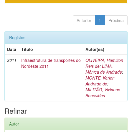
Anterior
1
Próxima
Registos:
Data
Título
Autor(es)
2011
Infraestrutura de transportes do
OLIVEIRA, Hamilton
Nordeste 2011
Reis de
;
LIMA,
Mônica de Andrade
;
MONTE, Kerlen
Andrade do
;
MILITÃO, Vivianne
Benevides
Refinar
Autor