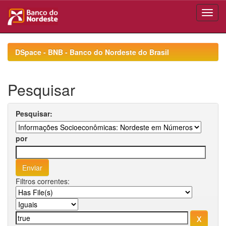
Skip
navigation
DSpace - BNB - Banco do Nordeste do Brasil
Pesquisar
Pesquisar:
por
Filtros correntes: