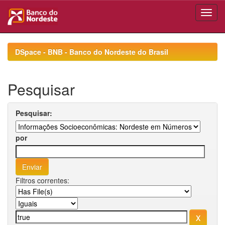
Skip
navigation
DSpace - BNB - Banco do Nordeste do Brasil
Pesquisar
Pesquisar:
por
Filtros correntes: