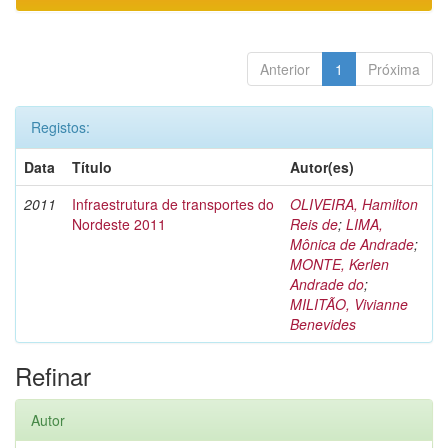
Anterior
1
Próxima
Registos:
Data
Título
Autor(es)
2011
Infraestrutura de transportes do
OLIVEIRA, Hamilton
Nordeste 2011
Reis de
;
LIMA,
Mônica de Andrade
;
MONTE, Kerlen
Andrade do
;
MILITÃO, Vivianne
Benevides
Refinar
Autor