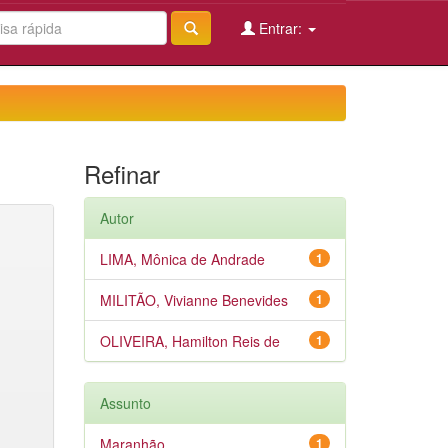
Entrar:
Refinar
Autor
LIMA, Mônica de Andrade
1
MILITÃO, Vivianne Benevides
1
OLIVEIRA, Hamilton Reis de
1
Assunto
Maranhão
1