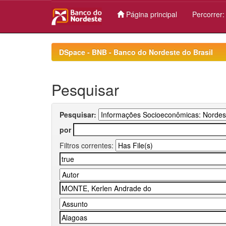
Página principal
Percorrer
Skip
navigation
DSpace - BNB - Banco do Nordeste do Brasil
Pesquisar
Pesquisar:
por
Filtros correntes: