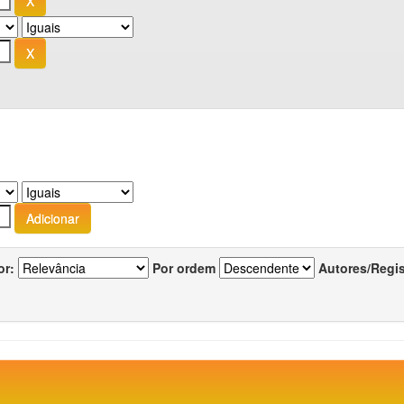
or:
Por ordem
Autores/Regi