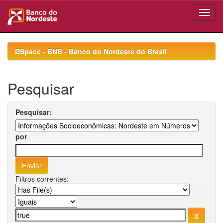
Skip
navigation
DSpace - BNB - Banco do Nordeste do Brasil
Pesquisar
Pesquisar:
por
Filtros correntes: