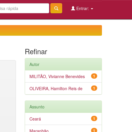
Entrar:
Refinar
Autor
MILITÃO, Vivianne Benevides
1
OLIVEIRA, Hamilton Reis de
1
Assunto
Ceará
1
Maranhão
1