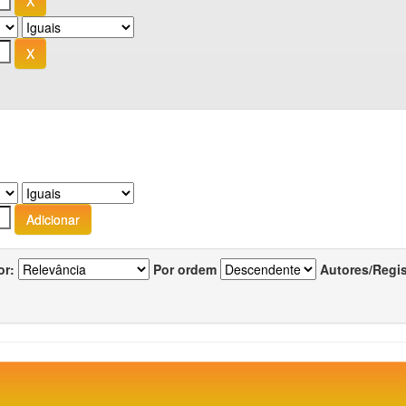
or:
Por ordem
Autores/Regi