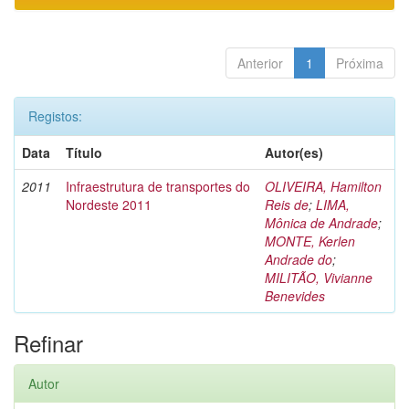
Anterior
1
Próxima
Registos:
Data
Título
Autor(es)
2011
Infraestrutura de transportes do
OLIVEIRA, Hamilton
Nordeste 2011
Reis de
;
LIMA,
Mônica de Andrade
;
MONTE, Kerlen
Andrade do
;
MILITÃO, Vivianne
Benevides
Refinar
Autor