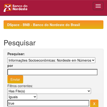
Skip
navigation
DSpace - BNB - Banco do Nordeste do Brasil
Pesquisar
Pesquisar:
por
Filtros correntes: