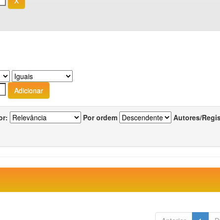
or:
Por ordem
Autores/Regi