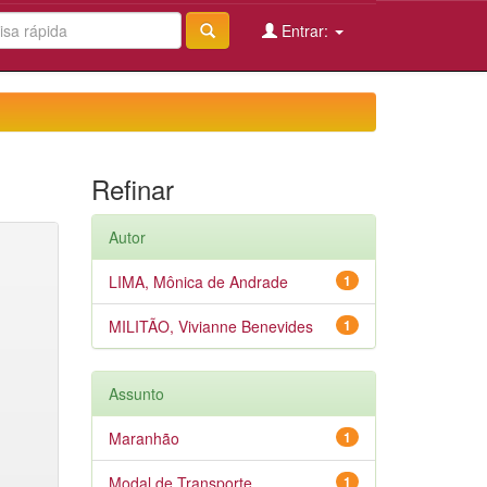
Entrar:
Refinar
Autor
LIMA, Mônica de Andrade
1
MILITÃO, Vivianne Benevides
1
Assunto
Maranhão
1
Modal de Transporte
1