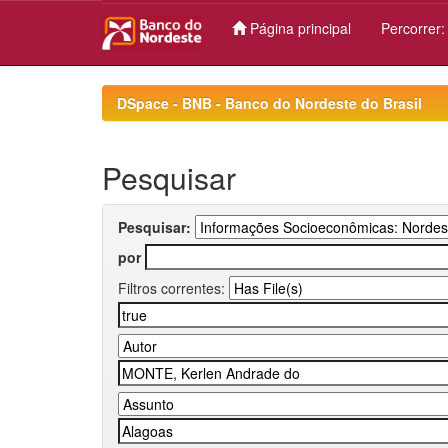
Página principal
Percorrer
Skip
navigation
DSpace - BNB - Banco do Nordeste do Brasil
Pesquisar
Pesquisar:
por
Filtros correntes: