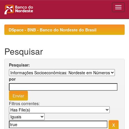
Skip
navigation
DSpace - BNB - Banco do Nordeste do Brasil
Pesquisar
Pesquisar:
por
Filtros correntes: