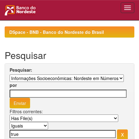
Skip
navigation
DSpace - BNB - Banco do Nordeste do Brasil
Pesquisar
Pesquisar:
por
Filtros correntes: