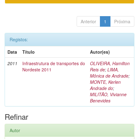
Anterior
1
Próxima
Registos:
Data
Título
Autor(es)
2011
Infraestrutura de transportes do
OLIVEIRA, Hamilton
Nordeste 2011
Reis de
;
LIMA,
Mônica de Andrade
;
MONTE, Kerlen
Andrade do
;
MILITÃO, Vivianne
Benevides
Refinar
Autor