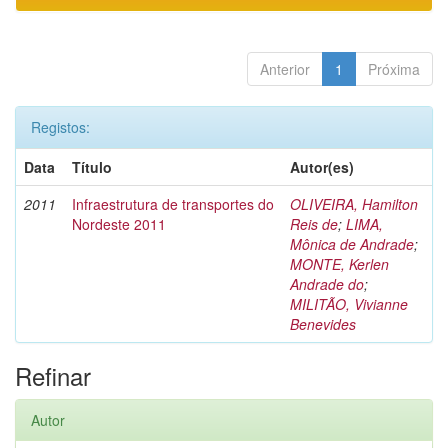
Anterior
1
Próxima
Registos:
Data
Título
Autor(es)
2011
Infraestrutura de transportes do
OLIVEIRA, Hamilton
Nordeste 2011
Reis de
;
LIMA,
Mônica de Andrade
;
MONTE, Kerlen
Andrade do
;
MILITÃO, Vivianne
Benevides
Refinar
Autor