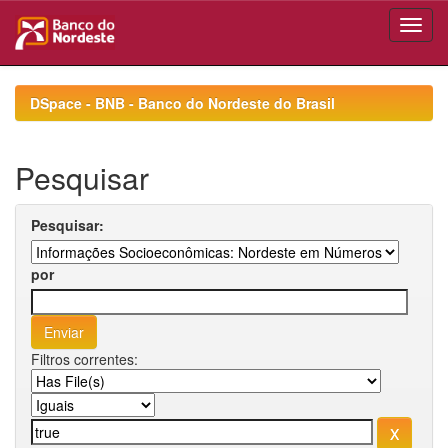
Skip
navigation
DSpace - BNB - Banco do Nordeste do Brasil
Pesquisar
Pesquisar:
por
Filtros correntes: