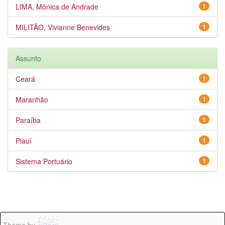
LIMA, Mônica de Andrade
1
MILITÃO, Vivianne Benevides
1
Assunto
Ceará
1
Maranhão
1
Paraíba
1
Piauí
1
Sistema Portuário
1