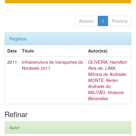
Anterior
1
Próxima
Registos:
Data
Título
Autor(es)
2011
Infraestrutura de transportes do
OLIVEIRA, Hamilton
Nordeste 2011
Reis de
;
LIMA,
Mônica de Andrade
;
MONTE, Kerlen
Andrade do
;
MILITÃO, Vivianne
Benevides
Refinar
Autor