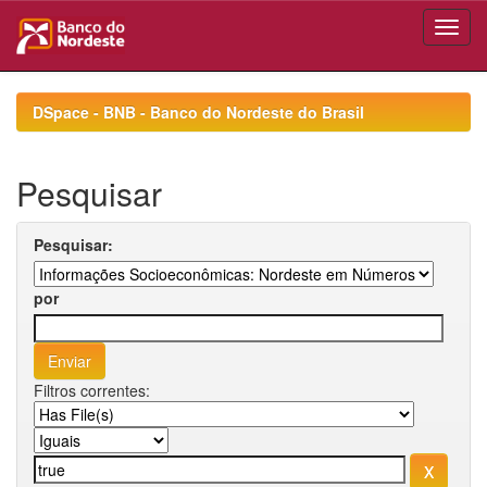
Skip
navigation
DSpace - BNB - Banco do Nordeste do Brasil
Pesquisar
Pesquisar:
por
Filtros correntes: