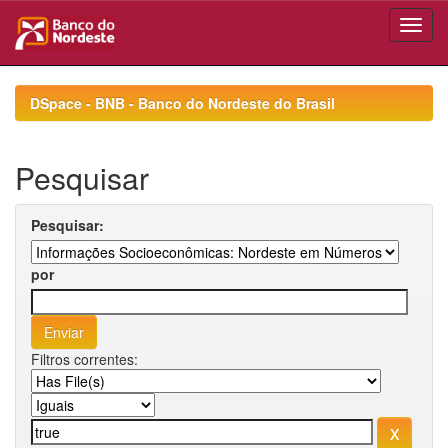
Skip
navigation
DSpace - BNB - Banco do Nordeste do Brasil
Pesquisar
Pesquisar:
por
Filtros correntes: