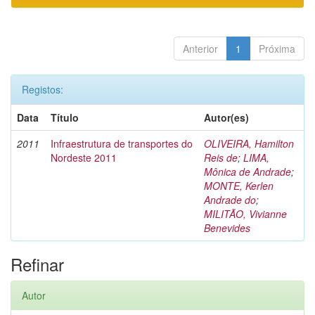
Anterior
1
Próxima
Registos:
Data
Título
Autor(es)
2011
Infraestrutura de transportes do
OLIVEIRA, Hamilton
Nordeste 2011
Reis de
;
LIMA,
Mônica de Andrade
;
MONTE, Kerlen
Andrade do
;
MILITÃO, Vivianne
Benevides
Refinar
Autor