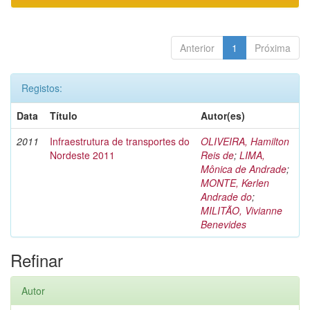
Anterior
1
Próxima
Registos:
Data
Título
Autor(es)
2011
Infraestrutura de transportes do
OLIVEIRA, Hamilton
Nordeste 2011
Reis de
;
LIMA,
Mônica de Andrade
;
MONTE, Kerlen
Andrade do
;
MILITÃO, Vivianne
Benevides
Refinar
Autor