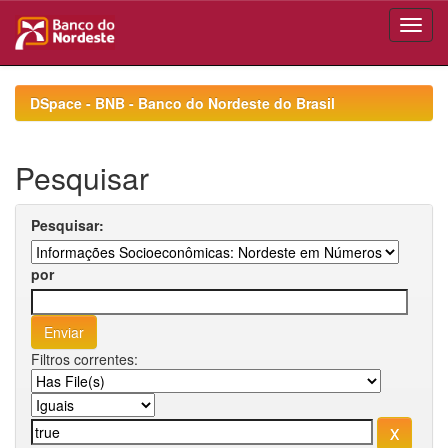
Skip
navigation
DSpace - BNB - Banco do Nordeste do Brasil
Pesquisar
Pesquisar:
por
Filtros correntes: