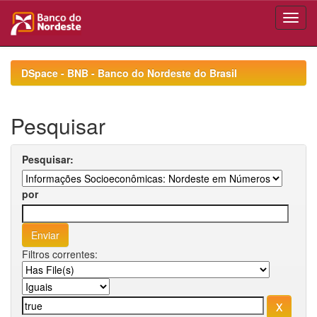
Skip
navigation
DSpace - BNB - Banco do Nordeste do Brasil
Pesquisar
Pesquisar:
por
Filtros correntes: