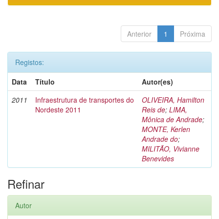
Anterior
1
Próxima
Registos:
Data
Título
Autor(es)
2011
Infraestrutura de transportes do
OLIVEIRA, Hamilton
Nordeste 2011
Reis de
;
LIMA,
Mônica de Andrade
;
MONTE, Kerlen
Andrade do
;
MILITÃO, Vivianne
Benevides
Refinar
Autor