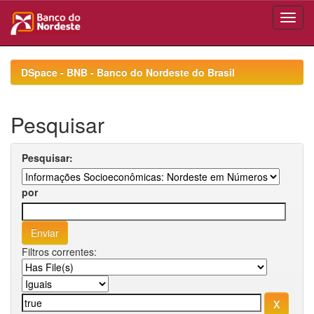
Skip
navigation
DSpace - BNB - Banco do Nordeste do Brasil
Pesquisar
Pesquisar:
por
Filtros correntes: