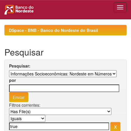
Skip
navigation
DSpace - BNB - Banco do Nordeste do Brasil
Pesquisar
Pesquisar:
por
Filtros correntes: