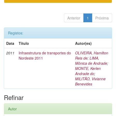
Anterior
1
Próxima
Registos:
Data
Título
Autor(es)
2011
Infraestrutura de transportes do
OLIVEIRA, Hamilton
Nordeste 2011
Reis de
;
LIMA,
Mônica de Andrade
;
MONTE, Kerlen
Andrade do
;
MILITÃO, Vivianne
Benevides
Refinar
Autor