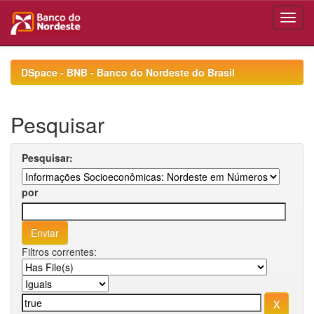
Skip
navigation
DSpace - BNB - Banco do Nordeste do Brasil
Pesquisar
Pesquisar:
por
Filtros correntes: