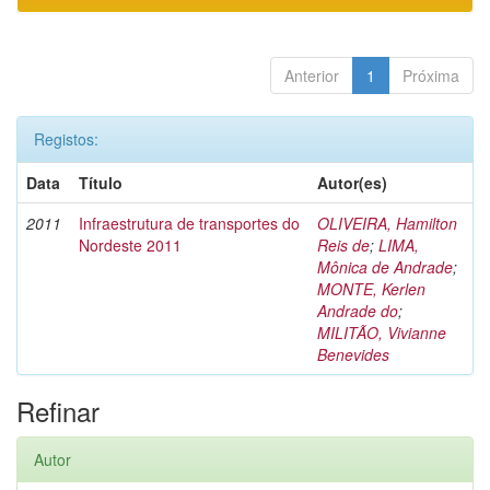
Anterior
1
Próxima
Registos:
Data
Título
Autor(es)
2011
Infraestrutura de transportes do
OLIVEIRA, Hamilton
Nordeste 2011
Reis de
;
LIMA,
Mônica de Andrade
;
MONTE, Kerlen
Andrade do
;
MILITÃO, Vivianne
Benevides
Refinar
Autor