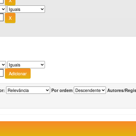
or:
Por ordem
Autores/Regi