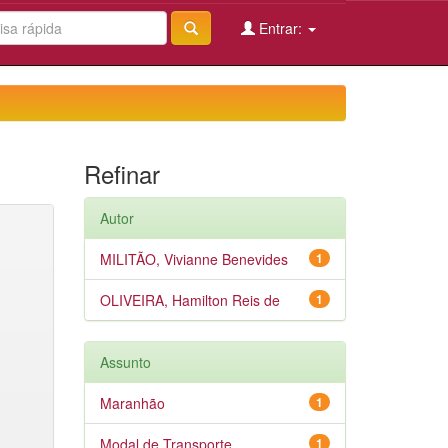
Entrar:
Refinar
Autor
MILITÃO, Vivianne Benevides
1
OLIVEIRA, Hamilton Reis de
1
Assunto
Maranhão
1
Modal de Transporte
1