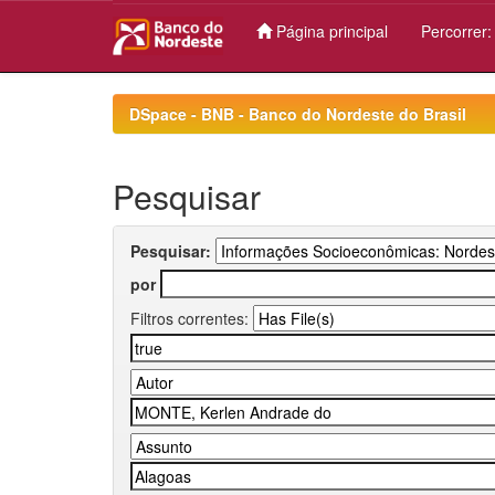
Página principal
Percorrer
Skip
navigation
DSpace - BNB - Banco do Nordeste do Brasil
Pesquisar
Pesquisar:
por
Filtros correntes: