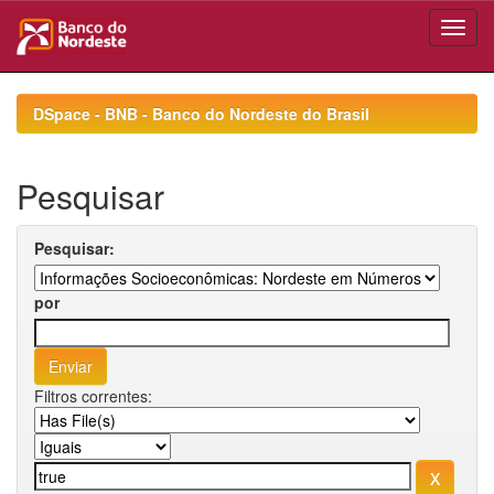
Skip
navigation
DSpace - BNB - Banco do Nordeste do Brasil
Pesquisar
Pesquisar:
por
Filtros correntes: