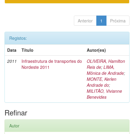
Anterior
1
Próxima
Registos:
Data
Título
Autor(es)
2011
Infraestrutura de transportes do
OLIVEIRA, Hamilton
Nordeste 2011
Reis de
;
LIMA,
Mônica de Andrade
;
MONTE, Kerlen
Andrade do
;
MILITÃO, Vivianne
Benevides
Refinar
Autor