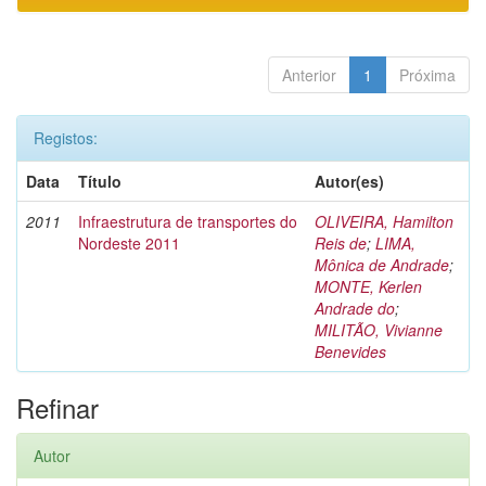
Anterior
1
Próxima
Registos:
Data
Título
Autor(es)
2011
Infraestrutura de transportes do
OLIVEIRA, Hamilton
Nordeste 2011
Reis de
;
LIMA,
Mônica de Andrade
;
MONTE, Kerlen
Andrade do
;
MILITÃO, Vivianne
Benevides
Refinar
Autor