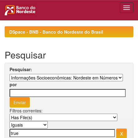
Skip
navigation
DSpace - BNB - Banco do Nordeste do Brasil
Pesquisar
Pesquisar:
por
Filtros correntes: