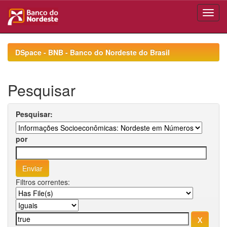
Skip
navigation
DSpace - BNB - Banco do Nordeste do Brasil
Pesquisar
Pesquisar:
por
Filtros correntes: