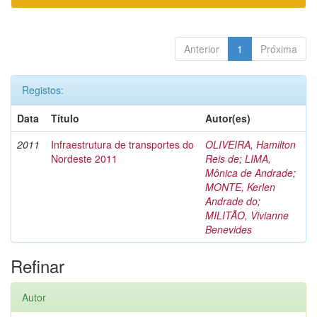
Anterior
1
Próxima
Registos:
Data
Título
Autor(es)
2011
Infraestrutura de transportes do
OLIVEIRA, Hamilton
Nordeste 2011
Reis de
;
LIMA,
Mônica de Andrade
;
MONTE, Kerlen
Andrade do
;
MILITÃO, Vivianne
Benevides
Refinar
Autor