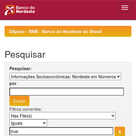
Skip
navigation
DSpace - BNB - Banco do Nordeste do Brasil
Pesquisar
Pesquisar:
por
Filtros correntes: