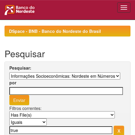
Skip
navigation
DSpace - BNB - Banco do Nordeste do Brasil
Pesquisar
Pesquisar:
por
Filtros correntes: