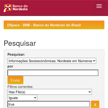
Skip
navigation
DSpace - BNB - Banco do Nordeste do Brasil
Pesquisar
Pesquisar:
por
Filtros correntes: