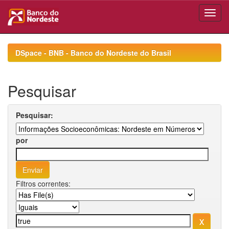
Skip
navigation
DSpace - BNB - Banco do Nordeste do Brasil
Pesquisar
Pesquisar:
por
Filtros correntes: