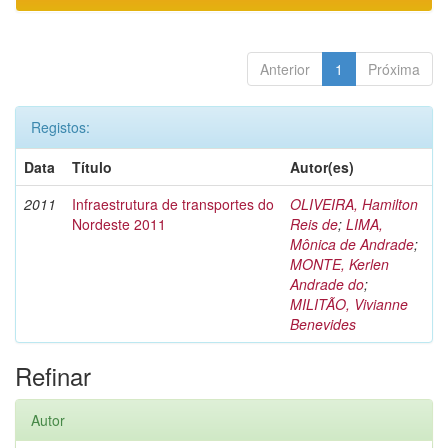
Anterior
1
Próxima
Registos:
Data
Título
Autor(es)
2011
Infraestrutura de transportes do
OLIVEIRA, Hamilton
Nordeste 2011
Reis de
;
LIMA,
Mônica de Andrade
;
MONTE, Kerlen
Andrade do
;
MILITÃO, Vivianne
Benevides
Refinar
Autor