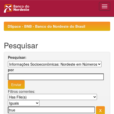
Skip
navigation
DSpace - BNB - Banco do Nordeste do Brasil
Pesquisar
Pesquisar:
por
Filtros correntes: