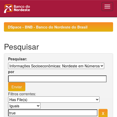
Skip
navigation
DSpace - BNB - Banco do Nordeste do Brasil
Pesquisar
Pesquisar:
por
Filtros correntes: