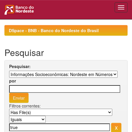
Skip
navigation
DSpace - BNB - Banco do Nordeste do Brasil
Pesquisar
Pesquisar:
por
Filtros correntes: