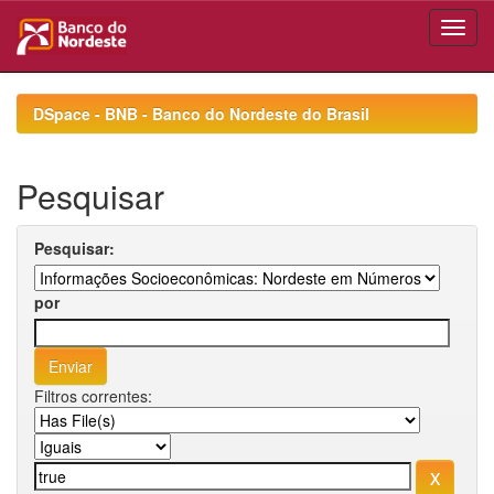
Skip
navigation
DSpace - BNB - Banco do Nordeste do Brasil
Pesquisar
Pesquisar:
por
Filtros correntes: