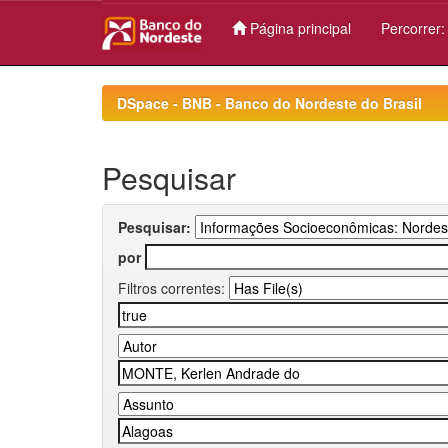
Página principal
Percorrer
Skip
navigation
DSpace - BNB - Banco do Nordeste do Brasil
Pesquisar
Pesquisar:
por
Filtros correntes: