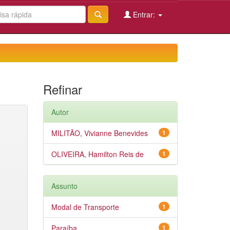
Entrar:
Refinar
Autor
MILITÃO, Vivianne Benevides
1
OLIVEIRA, Hamilton Reis de
1
Assunto
Modal de Transporte
1
Paraíba
1