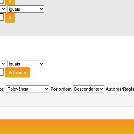
or:
Por ordem
Autores/Regi