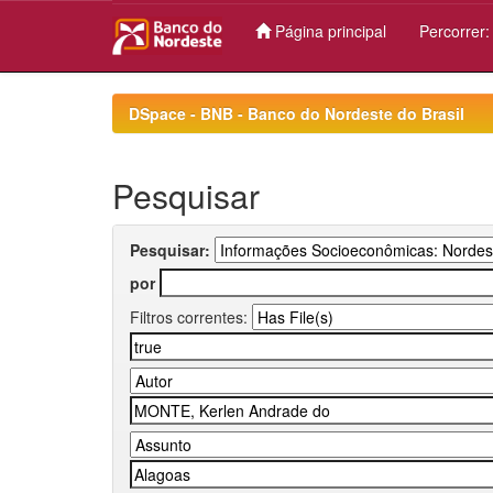
Página principal
Percorrer
Skip
navigation
DSpace - BNB - Banco do Nordeste do Brasil
Pesquisar
Pesquisar:
por
Filtros correntes: