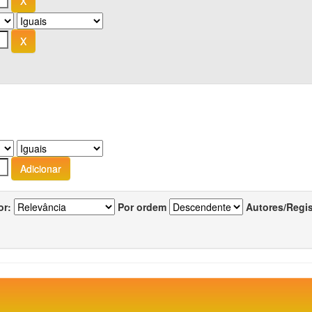
or:
Por ordem
Autores/Regi