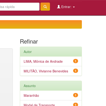
Entrar:
Refinar
Autor
LIMA, Mônica de Andrade
1
MILITÃO, Vivianne Benevides
1
Assunto
Maranhão
1
Modal de Transporte
1