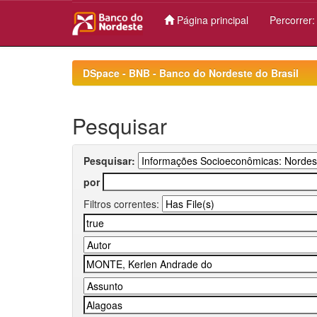
Página principal
Percorrer
Skip
navigation
DSpace - BNB - Banco do Nordeste do Brasil
Pesquisar
Pesquisar:
por
Filtros correntes: