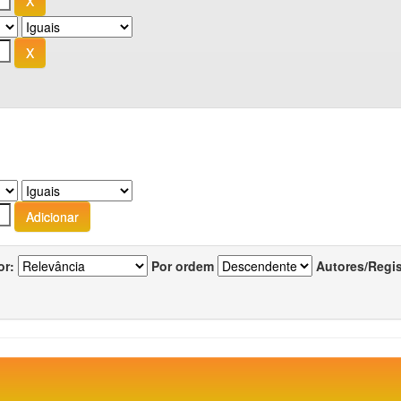
or:
Por ordem
Autores/Regi