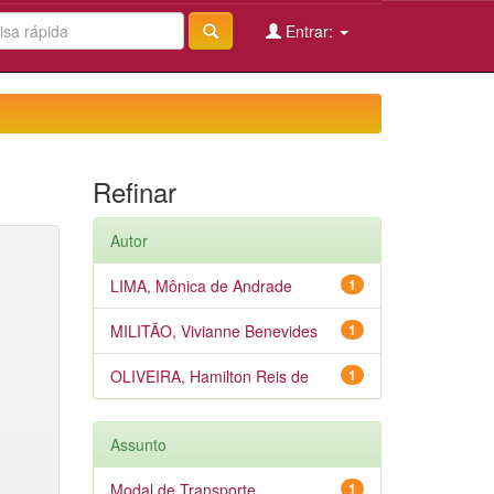
Entrar:
Refinar
Autor
LIMA, Mônica de Andrade
1
MILITÃO, Vivianne Benevides
1
OLIVEIRA, Hamilton Reis de
1
Assunto
Modal de Transporte
1