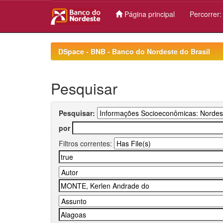
Página principal
Percorrer
Skip
navigation
DSpace - BNB - Banco do Nordeste do Brasil
Pesquisar
Pesquisar:
por
Filtros correntes: