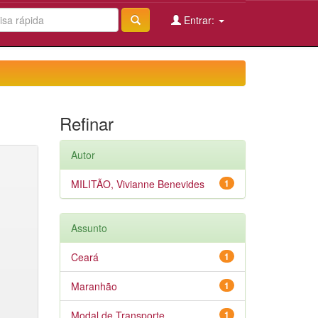
Entrar:
Refinar
Autor
MILITÃO, Vivianne Benevides
1
Assunto
Ceará
1
Maranhão
1
Modal de Transporte
1