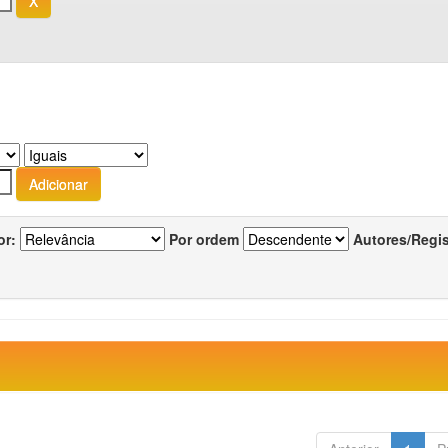
or:
Por ordem
Autores/Regi